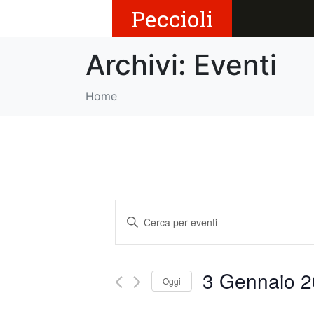
Peccioli
Archivi:
Eventi
Home
E
I
v
n
s
e
e
3 Gennaio 
Oggi
r
n
i
S