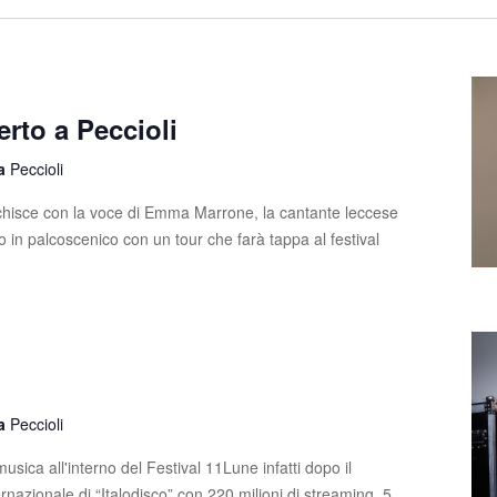
rto a Peccioli
la
Peccioli
ricchisce con la voce di Emma Marrone, la cantante leccese
o in palcoscenico con un tour che farà tappa al festival
la
Peccioli
usica all'interno del Festival 11Lune infatti dopo il
nazionale di “Italodisco” con 220 milioni di streaming, 5