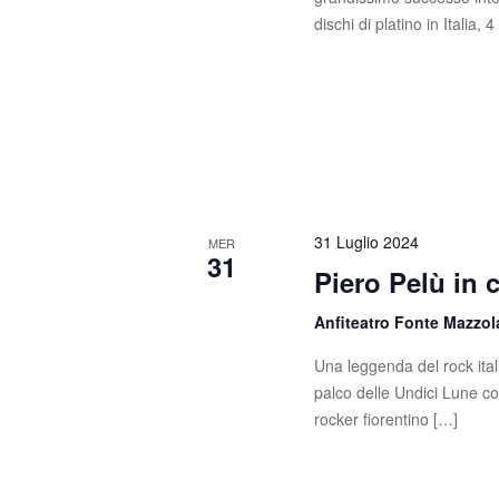
s
c
dischi di platino in Italia, 
a
t
E
e
v
e
N
n
t
a
i
v
p
31 Luglio 2024
MER
e
31
i
Piero Pelù in 
r
g
P
Anfiteatro Fonte Mazzo
a
a
r
Una leggenda del rock itali
z
o
palco delle Undici Lune c
l
rocker fiorentino […]
i
a
C
o
h