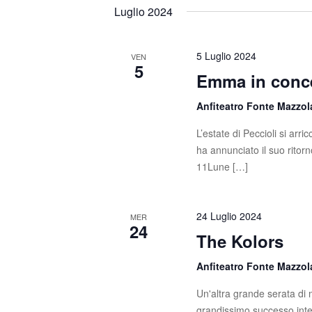
t
s
e
Luglio 2024
c
l
i
i
e
R
P
z
5 Luglio 2024
VEN
5
a
i
Emma in conce
i
r
o
o
c
n
Anfiteatro Fonte Mazzo
l
a
e
L’estate di Peccioli si ar
a
l
ha annunciato il suo ritorn
C
a
r
11Lune […]
h
d
c
i
a
a
t
a
24 Luglio 2024
MER
v
a
24
The Kolors
e
e
.
.
v
Anfiteatro Fonte Mazzo
C
e
i
Un'altra grande serata di m
r
grandissimo successo inter