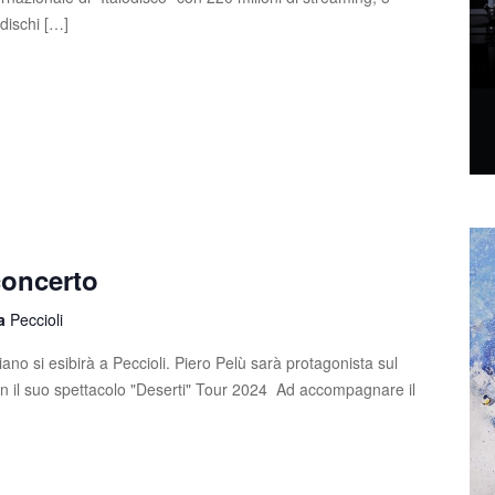
4 dischi […]
concerto
la
Peccioli
ano si esibirà a Peccioli. Piero Pelù sarà protagonista sul
on il suo spettacolo "Deserti" Tour 2024 Ad accompagnare il