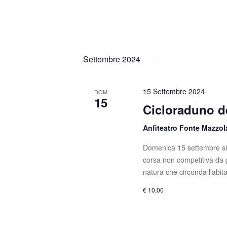
n
i
a
e
v
e
Settembre 2024
.
15 Settembre 2024
DOM
15
Cicloraduno d
Anfiteatro Fonte Mazzo
Domenica 15 settembre si 
corsa non competitiva da 
natura che circonda l'abita
€ 10,00