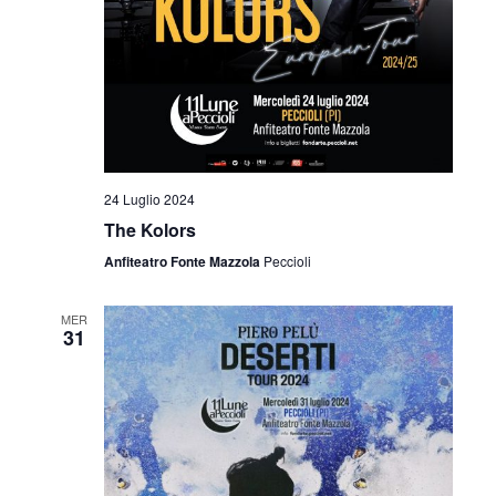
v
z
i
i
s
o
t
n
e
e
24 Luglio 2024
N
The Kolors
a
Anfiteatro Fonte Mazzola
Peccioli
v
MER
i
31
g
a
z