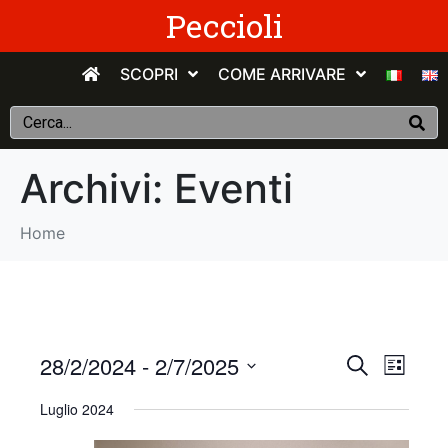
Peccioli
SCOPRI
COME ARRIVARE
Archivi:
Eventi
Home
E
E
28/2/2024
 - 
2/7/2025
C
E
e
v
S
l
v
r
Luglio 2024
e
e
c
e
n
e
l
a