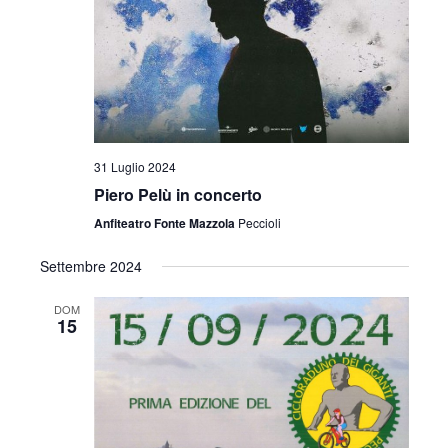
i
o
n
e
31 Luglio 2024
Piero Pelù in concerto
Anfiteatro Fonte Mazzola
Peccioli
Settembre 2024
DOM
15