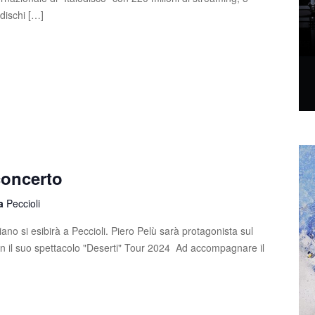
4 dischi […]
concerto
la
Peccioli
ano si esibirà a Peccioli. Piero Pelù sarà protagonista sul
on il suo spettacolo "Deserti" Tour 2024 Ad accompagnare il