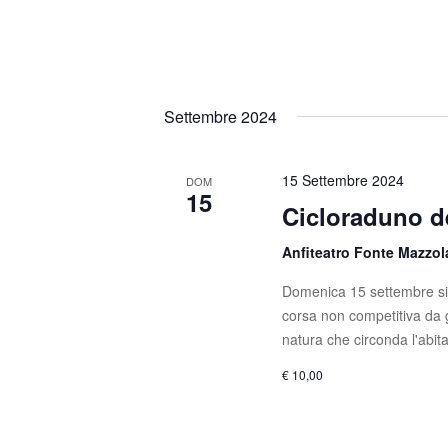
n
i
a
e
v
e
Settembre 2024
.
15 Settembre 2024
DOM
15
Cicloraduno d
Anfiteatro Fonte Mazzo
Domenica 15 settembre si 
corsa non competitiva da 
natura che circonda l'abita
€ 10,00