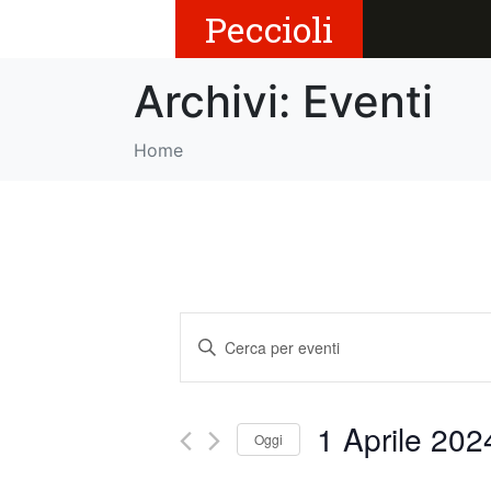
Peccioli
Archivi:
Eventi
Home
E
I
v
n
s
e
e
1 Aprile 202
Oggi
r
n
i
S