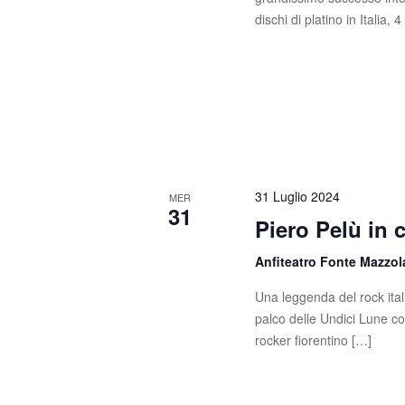
s
c
dischi di platino in Italia, 
a
t
E
e
v
e
N
n
t
a
i
v
p
31 Luglio 2024
MER
e
31
i
Piero Pelù in 
r
g
P
Anfiteatro Fonte Mazzo
a
a
r
Una leggenda del rock itali
z
o
palco delle Undici Lune c
l
rocker fiorentino […]
i
a
C
o
h