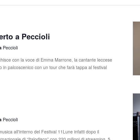
rto a Peccioli
la
Peccioli
ricchisce con la voce di Emma Marrone, la cantante leccese
o in palcoscenico con un tour che farà tappa al festival
la
Peccioli
usica all'interno del Festival 11Lune infatti dopo il
nazionale di “Italodisco” con 220 milioni di streaming, 5