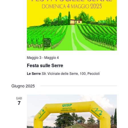
i
o
n
e
Maggio 3
-
Maggio 4
Festa sulle Serre
Le Serre
Str. Vicinale delle Serre, 100, Peccioli
Giugno 2025
SAB
7