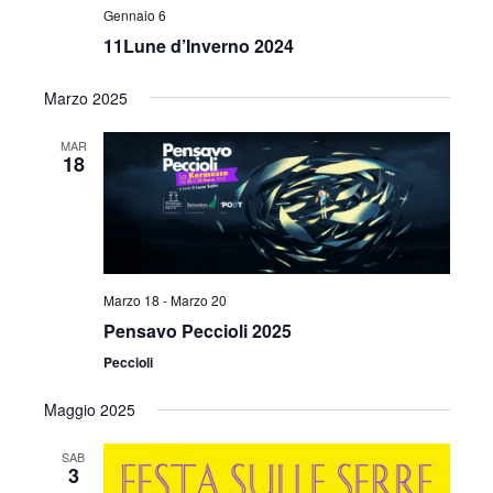
v
Gennaio 6
z
i
11Lune d’Inverno 2024
i
s
Marzo 2025
o
t
n
MAR
18
e
e
N
a
v
Marzo 18
-
Marzo 20
i
Pensavo Peccioli 2025
Peccioli
g
Maggio 2025
a
z
SAB
3