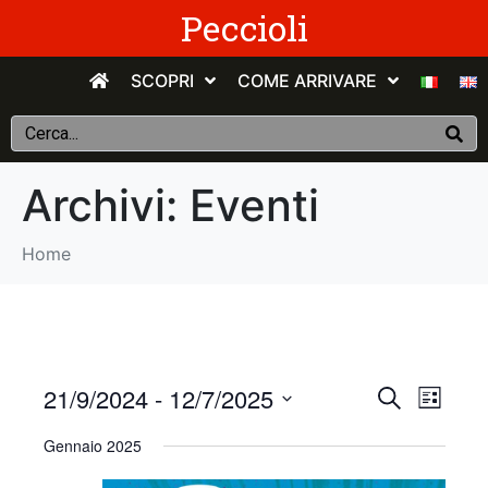
Peccioli
SCOPRI
COME ARRIVARE
Archivi:
Eventi
Home
E
E
21/9/2024
 - 
12/7/2025
C
E
e
v
S
l
v
r
Gennaio 2025
e
e
c
e
n
e
l
a