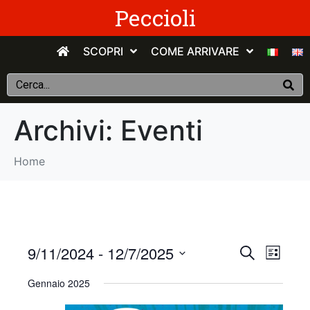
Peccioli
SCOPRI
COME ARRIVARE
Archivi:
Eventi
Home
E
E
9/11/2024
 - 
12/7/2025
C
E
e
v
S
l
v
r
Gennaio 2025
e
e
c
e
n
e
l
a