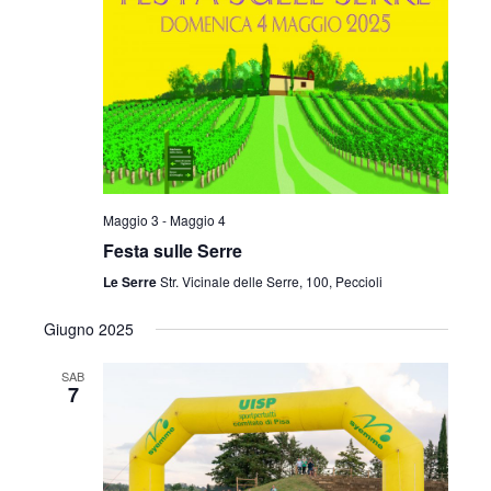
i
o
n
e
Maggio 3
-
Maggio 4
Festa sulle Serre
Le Serre
Str. Vicinale delle Serre, 100, Peccioli
Giugno 2025
SAB
7