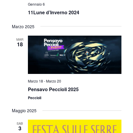
v
Gennaio 6
z
i
11Lune d’Inverno 2024
i
s
Marzo 2025
o
t
n
MAR
18
e
e
N
a
v
Marzo 18
-
Marzo 20
i
Pensavo Peccioli 2025
Peccioli
g
Maggio 2025
a
z
SAB
3