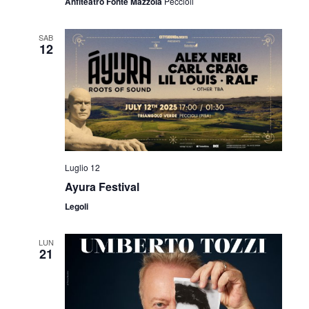
Anfiteatro Fonte Mazzola
Peccioli
SAB
12
Luglio 12
Ayura Festival
Legoli
LUN
21