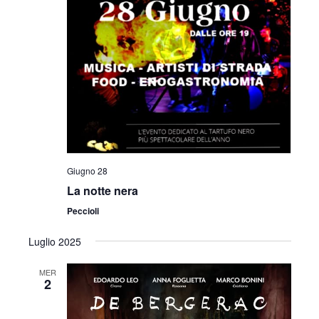
i
o
n
e
Giugno 28
La notte nera
Peccioli
Luglio 2025
MER
2