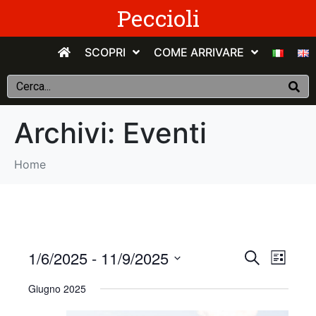
Peccioli
SCOPRI
COME ARRIVARE
Archivi:
Eventi
Home
E
E
1/6/2025
 - 
11/9/2025
C
E
e
v
S
l
v
r
Giugno 2025
e
e
c
e
n
e
l
a