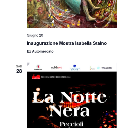
v
z
i
i
s
o
t
n
Giugno 20
e
Inaugurazione Mostra Isabella Staino
e
Ex Automercato
N
a
SAB
28
v
i
g
a
z