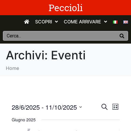
Peccioli
SCOPRI
COME ARRIVARE
Archivi:
Eventi
Home
E
E
28/6/2025
 - 
11/10/2025
C
E
e
v
S
l
v
r
Giugno 2025
e
e
c
e
n
e
l
a