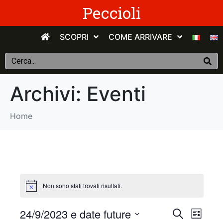
Peccioli
SCOPRI
COME ARRIVARE
Archivi:
Eventi
Home
Non sono stati trovati risultati.
E
E
24/9/2023 e date future
C
E