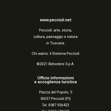
a
z
i
www.peccioli.net
o
Peccio
li:
arte, storia,
n
cultura, paesaggio e natura
in Toscana.
e
Chi siamo: il Sistema Peccioli
©2021 Belvedere S.p.A.
Ufficio informazioni
e accoglienza turistica
Piazza del Popolo, 5
56037 Peccioli (PI)
Tel. 0587 936423