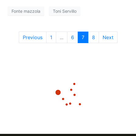
e
g
Fonte mazzola
Toni Servillo
a
v
z
i
i
Previous
1
...
6
7
8
Next
s
o
t
n
e
e
N
a
v
i
g