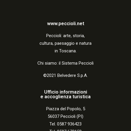
a
z
i
www.peccioli.net
o
Peccio
li:
arte, storia,
n
cultura, paesaggio e natura
in Toscana.
e
Chi siamo: il Sistema Peccioli
©2021 Belvedere S.p.A.
Ufficio informazioni
e accoglienza turistica
Piazza del Popolo, 5
56037 Peccioli (PI)
Tel. 0587 936423