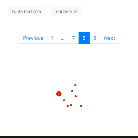
e
g
Fonte mazzola
Toni Servillo
a
v
z
i
i
Previous
1
...
7
8
9
Next
s
o
t
n
e
e
N
a
v
i
g