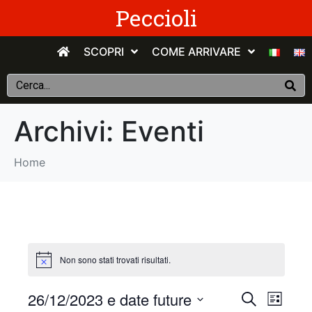
Peccioli
SCOPRI
COME ARRIVARE
Archivi:
Eventi
Home
Non sono stati trovati risultati.
E
E
26/12/2023 e date future
C
E