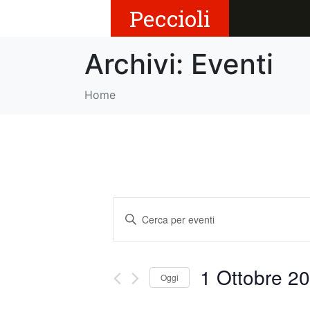
Peccioli
Archivi:
Eventi
Home
E
I
v
n
s
e
e
1 Ottobre 20
Oggi
r
n
i
S