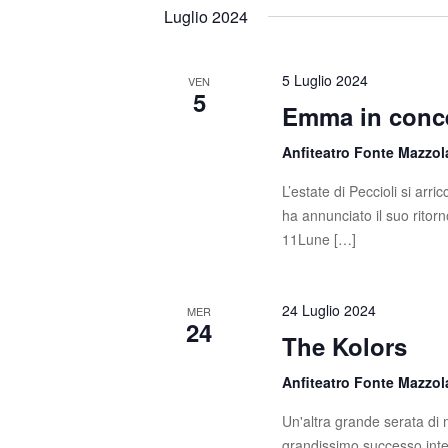
t
s
e
Luglio 2024
c
l
i
i
e
R
P
z
5 Luglio 2024
VEN
5
a
i
Emma in conce
i
r
o
o
c
n
Anfiteatro Fonte Mazzo
l
a
e
L’estate di Peccioli si ar
a
l
ha annunciato il suo ritorn
C
a
r
11Lune […]
h
d
c
i
a
a
t
a
24 Luglio 2024
MER
v
a
24
The Kolors
e
e
.
.
v
Anfiteatro Fonte Mazzo
C
e
i
Un'altra grande serata di m
r
grandissimo successo inter