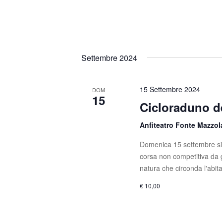
n
i
a
e
v
e
Settembre 2024
.
15 Settembre 2024
DOM
15
Cicloraduno d
Anfiteatro Fonte Mazzo
Domenica 15 settembre si 
corsa non competitiva da 
natura che circonda l'abita
€ 10,00