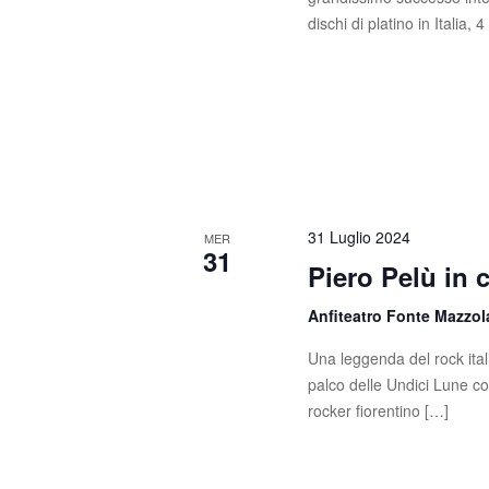
s
c
dischi di platino in Italia, 
a
t
E
e
v
e
N
n
t
a
i
v
p
31 Luglio 2024
MER
e
31
i
Piero Pelù in 
r
g
P
Anfiteatro Fonte Mazzo
a
a
r
Una leggenda del rock itali
z
o
palco delle Undici Lune c
l
rocker fiorentino […]
i
a
C
o
h