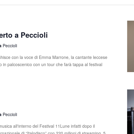
rto a Peccioli
la
Peccioli
ricchisce con la voce di Emma Marrone, la cantante leccese
o in palcoscenico con un tour che farà tappa al festival
la
Peccioli
usica all'interno del Festival 11Lune infatti dopo il
nazionale di “Italodisco” con 220 milioni di streaming, 5