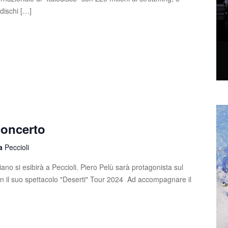
4 dischi […]
concerto
la
Peccioli
ano si esibirà a Peccioli. Piero Pelù sarà protagonista sul
on il suo spettacolo "Deserti" Tour 2024 Ad accompagnare il