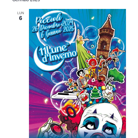
LUN
6