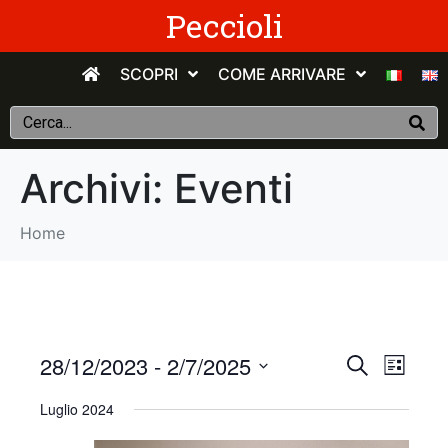
Peccioli
SCOPRI
COME ARRIVARE
Archivi:
Eventi
Home
E
E
28/12/2023
 - 
2/7/2025
C
E
e
v
S
l
v
r
Luglio 2024
e
e
c
e
n
e
l
a