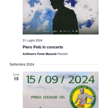
i
o
n
e
31 Luglio 2024
Piero Pelù in concerto
Anfiteatro Fonte Mazzola
Peccioli
Settembre 2024
DOM
15