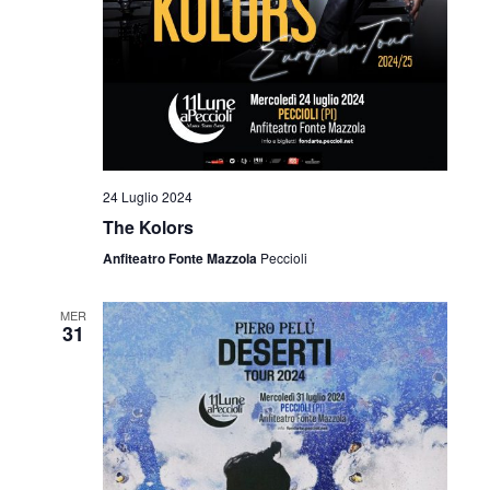
v
z
i
i
s
o
t
n
e
e
24 Luglio 2024
N
The Kolors
a
Anfiteatro Fonte Mazzola
Peccioli
v
MER
i
31
g
a
z