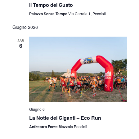
v
Il Tempo del Gusto
z
i
Palazzo Senza Tempo
Via Carraia 1, Peccioli
i
s
Giugno 2026
o
t
n
SAB
6
e
e
N
a
v
i
g
Giugno 6
a
La Notte dei Giganti – Eco Run
Anfiteatro Fonte Mazzola
Peccioli
z