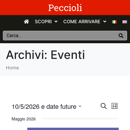
Peccioli
SCOPRI
COME ARRIVARE
Archivi:
Eventi
Home
E
E
10/5/2026 e date future
C
E
e
v
S
l
v
r
Maggio 2026
e
e
c
e
n
e
l
a