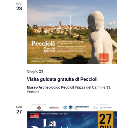
i
MAR
23
o
n
e
Giugno 23
Visita guidata gratuita di Peccioli
Museo Archeologico Peccioli
Piazza del Carmine 33,
Peccioli
SAB
27