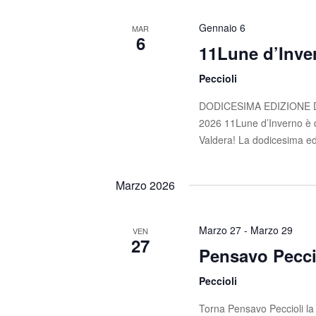
n
i
Gennaio 6
MAR
a
e
6
11Lune d’Inve
v
e
Peccioli
.
DODICESIMA EDIZIONE DI
2026 11Lune d’Inverno è di
Valdera! La dodicesima ed
Marzo 2026
Marzo 27
-
Marzo 29
VEN
27
Pensavo Pecci
Peccioli
Torna Pensavo Peccioli la