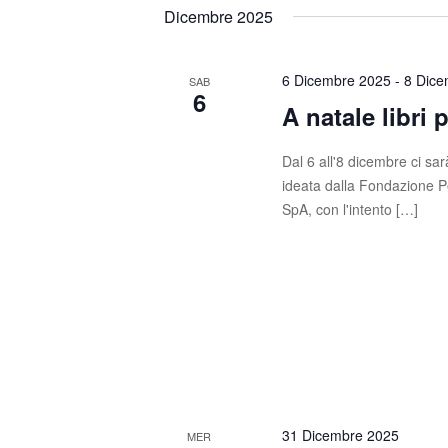
t
s
e
Dicembre 2025
c
l
i
i
e
R
P
z
6 Dicembre 2025
-
8 Dice
SAB
6
a
i
A natale libri p
i
r
o
o
c
n
Dal 6 all'8 dicembre ci sarà
l
a
ideata dalla Fondazione P
e
a
l
SpA, con l'intento […]
C
a
r
h
d
c
i
a
a
t
a
v
a
e
e
.
.
v
C
e
i
31 Dicembre 2025
r
MER