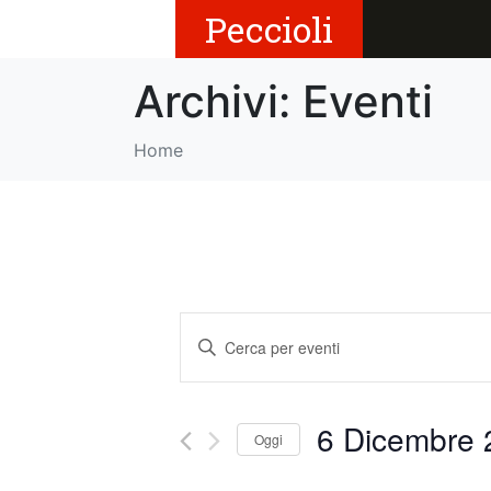
Peccioli
Archivi:
Eventi
Home
E
I
v
n
s
e
e
6 Dicembre 2
Oggi
r
n
i
S