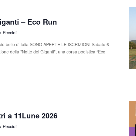
iganti – Eco Run
la
Peccioli
o più bello d'Italia SONO APERTE LE ISCRIZIONI Sabato 6
zione della "Notte dei Giganti", una corsa podistica “Eco
tri a 11Lune 2026
la
Peccioli