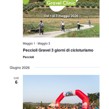
i
o
n
e
Maggio 1
-
Maggio 3
Peccioli Gravel 3 giorni di cicloturismo
Peccioli
Giugno 2026
SAB
6