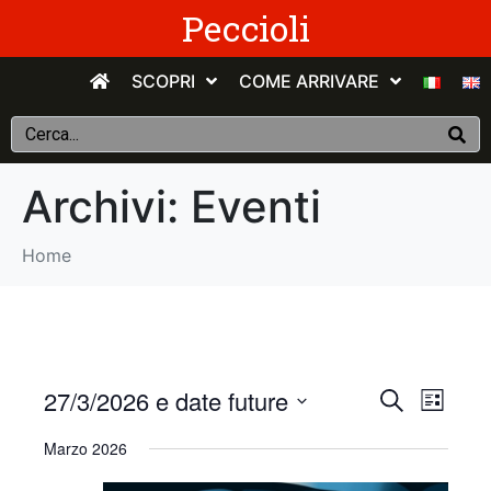
Peccioli
SCOPRI
COME ARRIVARE
Archivi:
Eventi
Home
E
E
27/3/2026 e date future
C
E
e
v
S
l
v
r
Marzo 2026
e
e
c
e
n
e
l
a