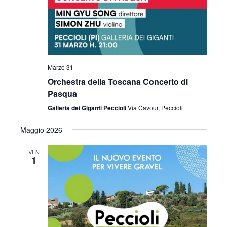
v
z
i
i
s
o
t
n
Marzo 31
e
e
Orchestra della Toscana Concerto di
Pasqua
N
Galleria dei Giganti Peccioli
Via Cavour, Peccioli
a
Maggio 2026
v
i
VEN
1
g
a
z